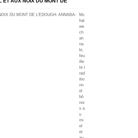
 ET AUX NOIX DU MONT DE
Mc
hal
we
ch
an
na
bi,
feu
ille
té t
rad
itio
nn
el
bô
noi
s a
u
mi
el
et
au