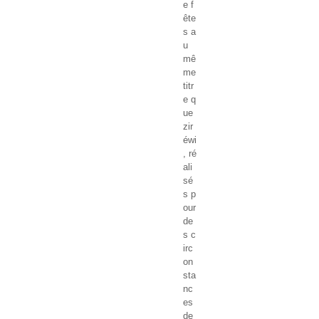
e f
ête
s a
u
mê
me
titr
e q
ue
zir
éwi
, ré
ali
sé
s p
our
de
s c
irc
on
sta
nc
es
de