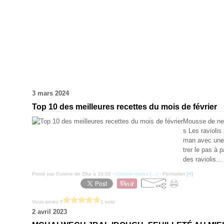
3 mars 2024
Top 10 des meilleures recettes du mois de février
Mousse de nect
s Les ravioli
man avec une 
trer le pas à 
des raviolis...
Posté par Cuisine de Zika à 10:02 -
Commentaires [
…
]
- Permalien [
#
]
Vous aimez ?
1 vote
2 avril 2023