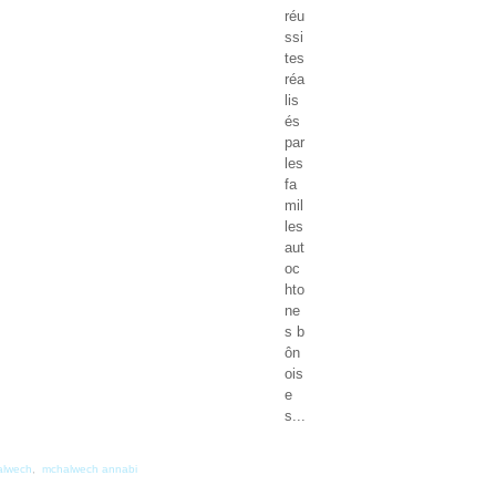
réu
ssi
tes
réa
lis
és
par
les
fa
mil
les
aut
oc
hto
ne
s b
ôn
ois
e
s...
alwech
,
mchalwech annabi