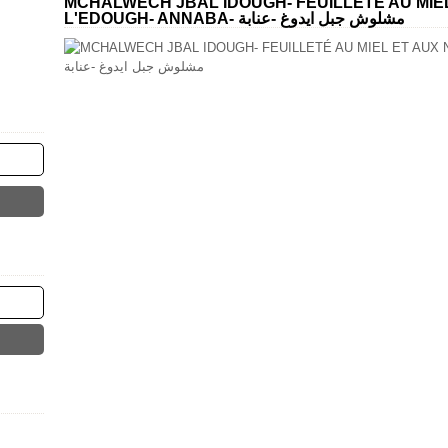
MCHALWECH JBAL IDOUGH- FEUILLETÉ AU MIEL
L'EDOUGH- ANNABA- مشلوش جبل ايدوغ -عنابة