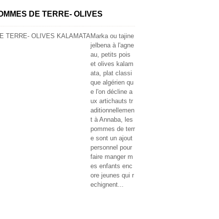
POMMES DE TERRE- OLIVES
Marka ou tajine
jelbena à l'agne
au, petits pois
et olives kalam
ata, plat classi
que algérien qu
e l'on décline a
ux artichauts tr
aditionnellemen
t à Annaba, les
pommes de terr
e sont un ajout
personnel pour
faire manger m
es enfants enc
ore jeunes qui r
echignent...