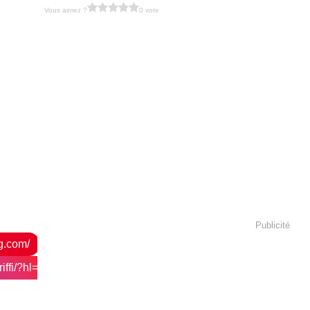
Vous aimez ?
0 vote
Publicité
og.com/
ffi/?hl=fr