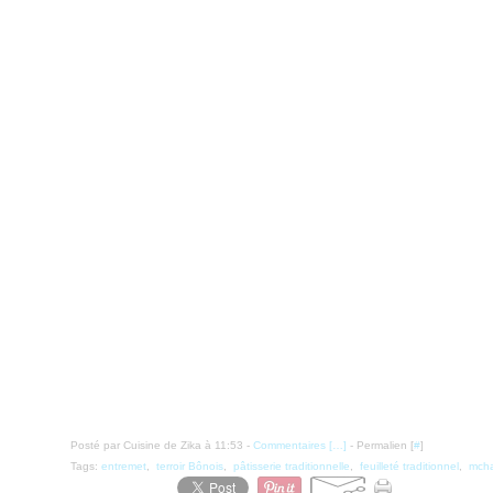
Posté par Cuisine de Zika à 11:53 -
Commentaires [
…
]
- Permalien [
#
]
Tags:
entremet
,
terroir Bônois
,
pâtisserie traditionnelle
,
feuilleté traditionnel
,
mch