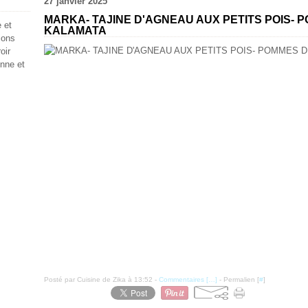
27 janvier 2025
MARKA- TAJINE D'AGNEAU AUX PETITS POIS- 
 et
KALAMATA
ions
oir
enne et
Posté par Cuisine de Zika à 13:52 -
Commentaires [
…
]
- Permalien [
#
]