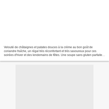
Velouté de châtaignes et patates douces à la crème au bon goût de
coriandre fraîche, un régal très réconfortant et très savoureux pour ces
soirées d'hiver et des lendemains de fêtes. Une soupe sans gluten parfaite
et saine enrichie aux amandes en poudre...