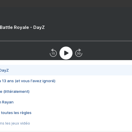
 Battle Royale - DayZ
 DayZ
 a 13 ans (et vous l'avez ignoré)
e (littéralement)
im Rayan
 toutes les règles
s les jeux vidéo