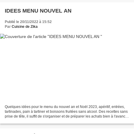
IDEES MENU NOUVEL AN
Publié le 20/11/2022 à 15:52
Par
Cuisine de Zika
Quelques idées pour le menu du nouvel an et Noël 2023, apéritif, entrées,
tartinades, pain à tartiner et boissons fruitées sans alcool. Des recettes sans
prise de tête, il suffit de s'organiser et de préparer les achats bien à l'avance,
après ce sera...