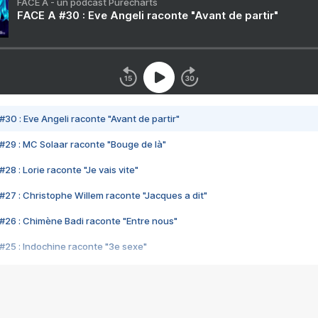
FACE A - un podcast Purecharts
FACE A #30 : Eve Angeli raconte "Avant de partir"
#30 : Eve Angeli raconte "Avant de partir"
#29 : MC Solaar raconte "Bouge de là"
28 : Lorie raconte "Je vais vite"
#27 : Christophe Willem raconte "Jacques a dit"
#26 : Chimène Badi raconte "Entre nous"
#25 : Indochine raconte "3e sexe"
#24 : Zaho raconte "C'est chelou"
#23 : Patrick Bruel raconte "Au café des délices"