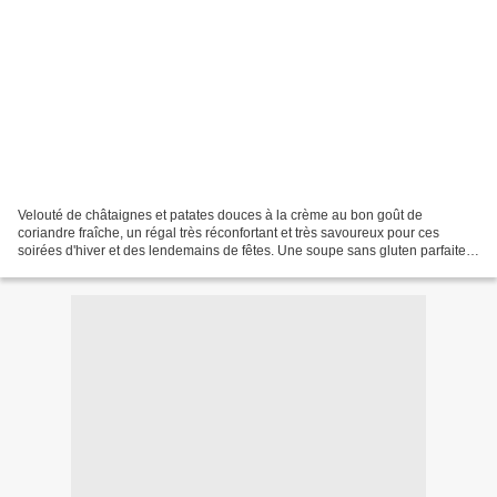
Velouté de châtaignes et patates douces à la crème au bon goût de
coriandre fraîche, un régal très réconfortant et très savoureux pour ces
soirées d'hiver et des lendemains de fêtes. Une soupe sans gluten parfaite
et saine enrichie aux amandes en poudre...