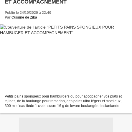
ET ACCOMPAGNEMENT
Publié le 24/10/2020 à 22:40
Par
Cuisine de Zika
Petits pains spongieux pour hamburgers ou pour accopagner vos plats et
tajines, de la boulange pour ramadan, des pains ultra légers et moelleux,
300 ml d'eau tiède 1 cs de sucre 16 g de levure boulangère instantanée...
recette détaillée ICI pain , Algérie...