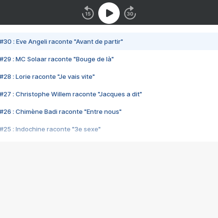
#30 : Eve Angeli raconte "Avant de partir"
#29 : MC Solaar raconte "Bouge de là"
28 : Lorie raconte "Je vais vite"
#27 : Christophe Willem raconte "Jacques a dit"
#26 : Chimène Badi raconte "Entre nous"
#25 : Indochine raconte "3e sexe"
#24 : Zaho raconte "C'est chelou"
#23 : Patrick Bruel raconte "Au café des délices"
#22 : Kyo raconte "Le chemin"
#21 : Nolwenn Leroy raconte "Cassé"
#20 : Patrick Hernandez raconte "Born to be alive"