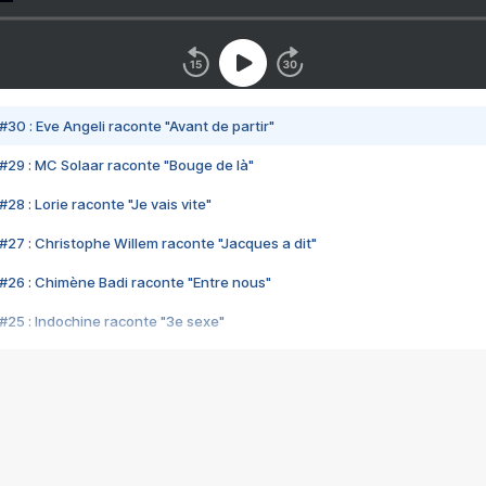
#30 : Eve Angeli raconte "Avant de partir"
#29 : MC Solaar raconte "Bouge de là"
28 : Lorie raconte "Je vais vite"
#27 : Christophe Willem raconte "Jacques a dit"
#26 : Chimène Badi raconte "Entre nous"
#25 : Indochine raconte "3e sexe"
#24 : Zaho raconte "C'est chelou"
#23 : Patrick Bruel raconte "Au café des délices"
#22 : Kyo raconte "Le chemin"
#21 : Nolwenn Leroy raconte "Cassé"