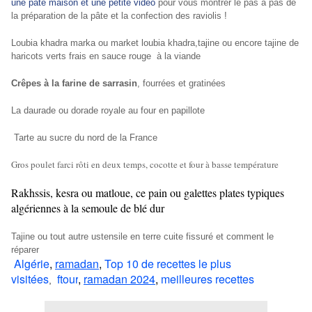
une pâte maison et une petite vidéo
pour vous montrer le pas à pas de
la préparation de la pâte et la confection des raviolis !
Loubia khadra marka ou market loubia khadra,tajine ou encore tajine de
haricots verts frais en sauce rouge à la viande
Crêpes à la farine de sarrasin
, fourrées et gratinées
La daurade ou dorade royale au four en papillote
T
arte au sucre du nord de la France
Gros poulet farci rôti en deux temps, cocotte et four à basse température
Rakhssis, kesra ou matloue, ce pain ou galettes plates typiques
algériennes à la semoule de blé dur
Tajine ou tout autre ustensile en terre cuite fissuré et comment le
réparer
Algérie
,
ramadan
,
Top 10 de recettes le plus
visitées
ftour
,
ramadan 2024
,
meilleures recettes
,