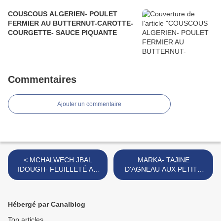
COUSCOUS ALGERIEN- POULET
FERMIER AU BUTTERNUT-CAROTTE-
COURGETTE- SAUCE PIQUANTE
Commentaires
Ajouter un commentaire
< MCHALWECH JBAL
MARKA- TAJINE
IDOUGH- FEUILLETÉ AU
D'AGNEAU AUX PETITS
MIEL ET AUX NOIX DU
POIS- POMMES DE
MONT DE L'EDOUGH-
TERRE- OLIVES
ANNABA- مشلوش جبل ايدوغ
KALAMATA >
Hébergé par Canalblog
-عنابة
Top articles