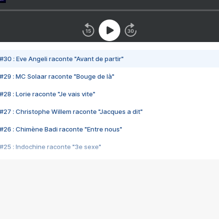
#30 : Eve Angeli raconte "Avant de partir"
#29 : MC Solaar raconte "Bouge de là"
28 : Lorie raconte "Je vais vite"
#27 : Christophe Willem raconte "Jacques a dit"
#26 : Chimène Badi raconte "Entre nous"
#25 : Indochine raconte "3e sexe"
#24 : Zaho raconte "C'est chelou"
#23 : Patrick Bruel raconte "Au café des délices"
#22 : Kyo raconte "Le chemin"
#21 : Nolwenn Leroy raconte "Cassé"