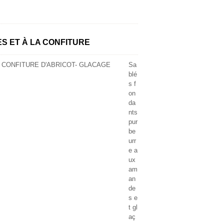
 ET À LA CONFITURE
Sa
blé
s f
on
da
nts
pur
be
urr
e a
ux
am
an
de
s e
t gl
aç