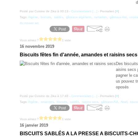
d
Posté par Cuisine de Zika à 00:13 -
Commentaires [
…
]
- Permalien [
#
]
Tags:
Algérie
,
biscuits
,
sablés
,
gâteaux algériens
,
ramadan
,
gâteaux Aid
,
cooki
du nouvel an
Vous aimez ?
1 vote
16 novembre 2019
Biscuits fêtes fin d'année, amandes et raisins secs
Des biscuits
aisins secs 
pagner le caf
us pouvez tr
oposés
Posté par Cuisine de Zika à 17:48 -
Commentaires [
…
]
- Permalien [
#
]
Tags:
Algérie
,
amandes
,
biscuits
,
sablés
,
raisins secs
,
gâteaux Aid
,
Noël
,
biscu
Vous aimez ?
1 vote
16 janvier 2019
BISCUITS SABLÉS A LA PRESSE A BISCUITS-C