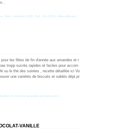
u...
es
,
Noël
,
ramadan 2020
,
Aïd - Eid 2020
,
idées gâteaux
 pour les fêtes de fin d'année aux amandes et r
pas tropp sucrés rapides et faciles pour accom
é ou le thé des soirées , recette détaillée ici Vo
ouver une variétés de biscuits et sablés déjà pr
its fêtes fin d'année amandes et raisins secs
HOCOLAT-VANILLE