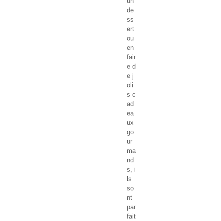
un
de
ss
ert
ou
en
fair
e d
e j
oli
s c
ad
ea
ux
go
ur
ma
nd
s, i
ls
so
nt
par
fait