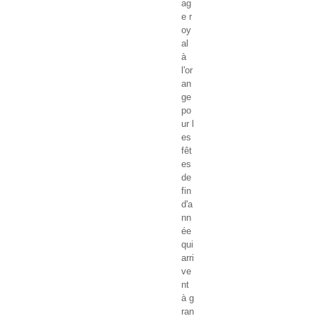
ag
e r
oy
al
à
l'or
an
ge
po
ur l
es
fêt
es
de
fin
d'a
nn
ée
qui
arri
ve
nt
à g
ran