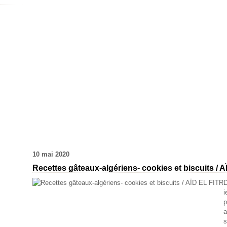
10 mai 2020
Recettes gâteaux-algériens- cookies et biscuits / 
D
i
p
a
s