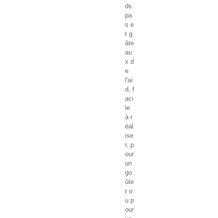
ds
pa
s e
t g
âte
au
x d
e
l'aï
d, f
aci
le
à r
éal
ise
r, p
our
un
go
ûte
r o
u p
our