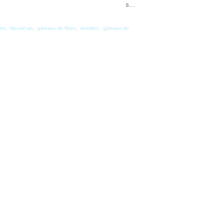
s...
ens
,
Nouvel an
,
gâteaux de fêtes
,
réveillon
,
gâteaux de