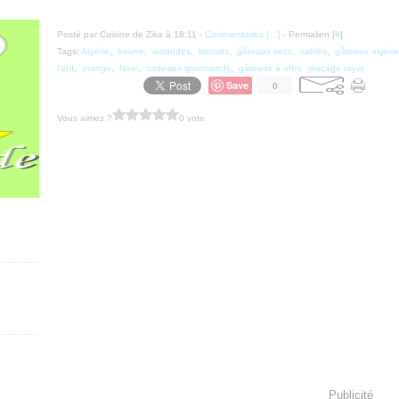
Posté par Cuisine de Zika à 18:11 -
Commentaires [
…
]
- Permalien [
#
]
Tags:
Algérie
,
beurre
,
amandes
,
biscuits
,
gâteaux secs
,
sablés
,
gâteaux algéri
l'aïd
,
orange
,
Noël
,
cadeaux gourmands
,
gâteaux à offrir
,
glaçage royal
Save
0
Vous aimez ?
0 vote
Publicité