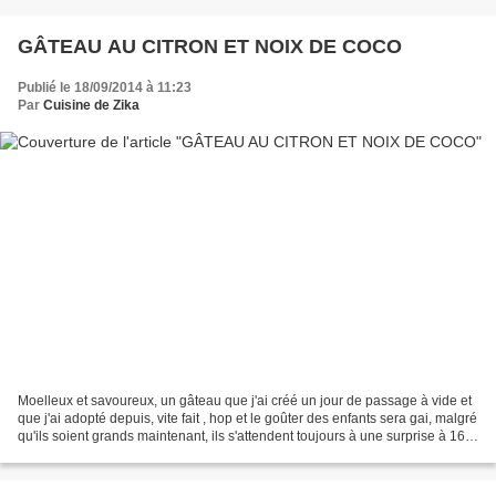
GÂTEAU AU CITRON ET NOIX DE COCO
Publié le 18/09/2014 à 11:23
Par
Cuisine de Zika
Moelleux et savoureux, un gâteau que j'ai créé un jour de passage à vide et
que j'ai adopté depuis, vite fait , hop et le goûter des enfants sera gai, malgré
qu'ils soient grands maintenant, ils s'attendent toujours à une surprise à 16
h, mère poule que...