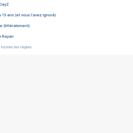
 DayZ
 a 13 ans (et vous l'avez ignoré)
e (littéralement)
im Rayan
 toutes les règles
s les jeux vidéo
us choquant de Rockstar ? - Le scandale BULLY
e plus moche de Steam
du RÊVE tourne au CAUCHEMAR
pendant 8 heures
it… à tort
umiliés par un jeu vidéo
ire - Final Fantasy 8