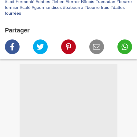
#Lait Fermenté
#dattes
#leben
#terroir Bônois
#ramadan
#beurre
fermier
#café
#gourmandises
#babeurre
#beurre frais
#dattes
fourrées
Partager