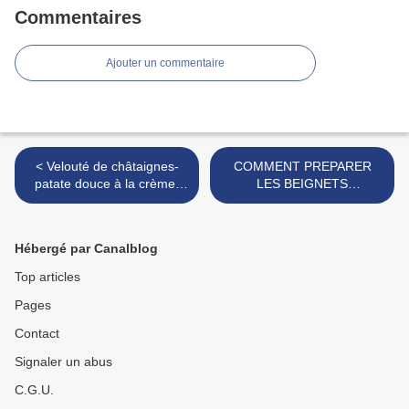
Commentaires
Ajouter un commentaire
< Velouté de châtaignes-
COMMENT PREPARER
patate douce à la crème-
LES BEIGNETS
coriandre fraîche et poudre
D'AMANDES POUR
d'amandes torréfiée
L'AUTHENTIQUE CHBEH
ESSOFRA BÔNOISE DANS
Hébergé par Canalblog
SES FORMES
ORIGINALES >
Top articles
Pages
Contact
Signaler un abus
C.G.U.