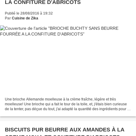
LA CONFITURE D'ABRICOTS
Publié le 28/08/2016 à 19:32
Par
Cuisine de Zika
Une brioche Allemande moelleuse à la crème fraîche, légère et très
moelleuse! Une brioche qui a fait le tour de la toile, et, j'étais bien curieuse
de la tenter, pas déçue du tout, j'ai adapté la quantité des ingrédients pour 1
kg de farine! RECETTE DETAILLEE...
BISCUITS PUR BEURRE AUX AMANDES À LA