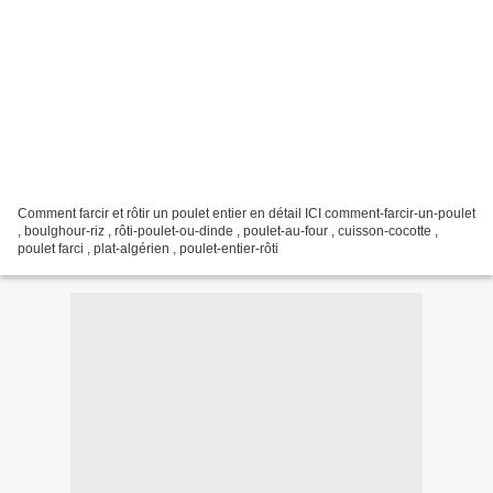
Comment farcir et rôtir un poulet entier en détail ICI comment-farcir-un-poulet
, boulghour-riz , rôti-poulet-ou-dinde , poulet-au-four , cuisson-cocotte ,
poulet farci , plat-algérien , poulet-entier-rôti