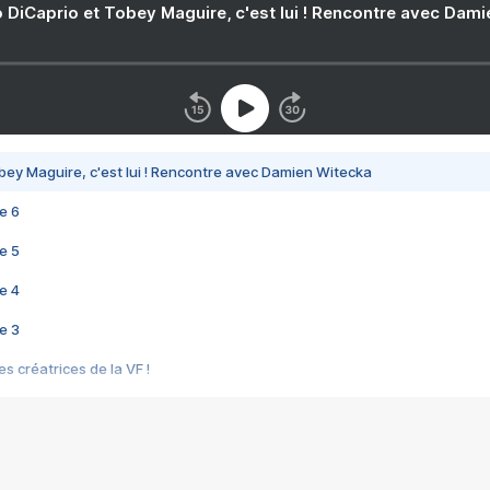
 DiCaprio et Tobey Maguire, c'est lui ! Rencontre avec Dam
bey Maguire, c'est lui ! Rencontre avec Damien Witecka
e 6
e 5
e 4
e 3
s créatrices de la VF !
e 2
e 1
e Mektoub My Love arrive enfin ! Rencontre avec Shaïn Boumedine et Sal