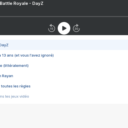
 Battle Royale - DayZ
 DayZ
 a 13 ans (et vous l'avez ignoré)
e (littéralement)
im Rayan
 toutes les règles
s les jeux vidéo
us choquant de Rockstar ? - Le scandale BULLY
e plus moche de Steam
du RÊVE tourne au CAUCHEMAR