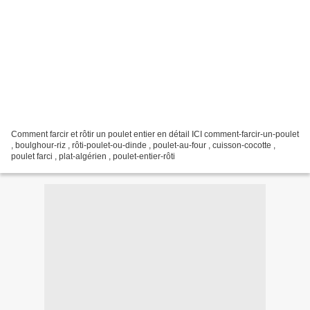
Comment farcir et rôtir un poulet entier en détail ICI comment-farcir-un-poulet
, boulghour-riz , rôti-poulet-ou-dinde , poulet-au-four , cuisson-cocotte ,
poulet farci , plat-algérien , poulet-entier-rôti