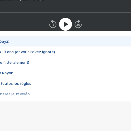
 DayZ
 a 13 ans (et vous l'avez ignoré)
e (littéralement)
im Rayan
 toutes les règles
s les jeux vidéo
us choquant de Rockstar ? - Le scandale BULLY
e plus moche de Steam
du RÊVE tourne au CAUCHEMAR