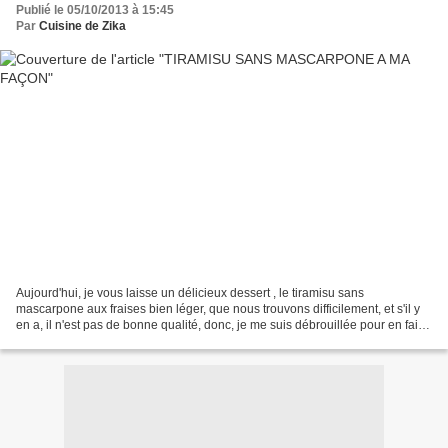
Publié le 05/10/2013 à 15:45
Par
Cuisine de Zika
Aujourd'hui, je vous laisse un délicieux dessert , le tiramisu sans
mascarpone aux fraises bien léger, que nous trouvons difficilement, et s'il y
en a, il n'est pas de bonne qualité, donc, je me suis débrouillée pour en faire
sans et c'est un délice !...