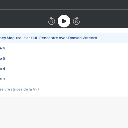
bey Maguire, c'est lui ! Rencontre avec Damien Witecka
e 6
e 5
e 4
e 3
s créatrices de la VF !
e 2
e 1
e Mektoub My Love arrive enfin ! Rencontre avec Shaïn Boumedine et Sal