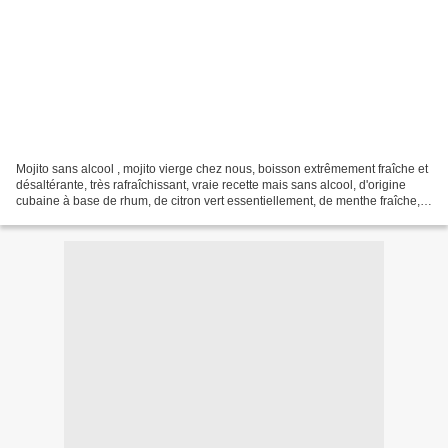
Mojito sans alcool , mojito vierge chez nous, boisson extrêmement fraîche et
désaltérante, très rafraîchissant, vraie recette mais sans alcool, d'origine
cubaine à base de rhum, de citron vert essentiellement, de menthe fraîche,
glace et sirop de sucre....