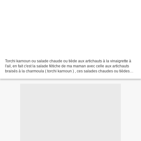
Torchi karnoun ou salade chaude ou tiède aux artichauts à la vinaigrette à
l'ail, en fait c'est la salade fétiche de ma maman avec celle aux artichauts
braisés à la charmoula ( torchi karnoun ) , ces salades chaudes ou tièdes
sont presque toujours sur...