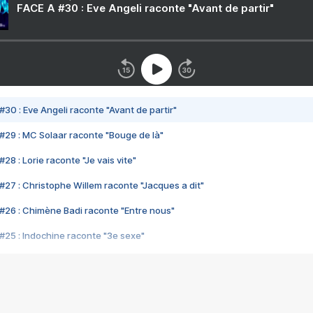
FACE A #30 : Eve Angeli raconte "Avant de partir"
#30 : Eve Angeli raconte "Avant de partir"
#29 : MC Solaar raconte "Bouge de là"
28 : Lorie raconte "Je vais vite"
#27 : Christophe Willem raconte "Jacques a dit"
#26 : Chimène Badi raconte "Entre nous"
#25 : Indochine raconte "3e sexe"
#24 : Zaho raconte "C'est chelou"
#23 : Patrick Bruel raconte "Au café des délices"
#22 : Kyo raconte "Le chemin"