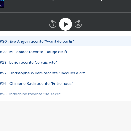
#30 : Eve Angeli raconte "Avant de partir"
#29 : MC Solaar raconte "Bouge de là"
28 : Lorie raconte "Je vais vite"
#27 : Christophe Willem raconte "Jacques a dit"
#26 : Chimène Badi raconte "Entre nous"
#25 : Indochine raconte "3e sexe"
#24 : Zaho raconte "C'est chelou"
#23 : Patrick Bruel raconte "Au café des délices"
#22 : Kyo raconte "Le chemin"