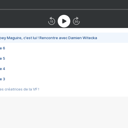
bey Maguire, c'est lui ! Rencontre avec Damien Witecka
e 6
e 5
e 4
e 3
s créatrices de la VF !
e 2
e 1
e Mektoub My Love arrive enfin ! Rencontre avec Shaïn Boumedine et Sal