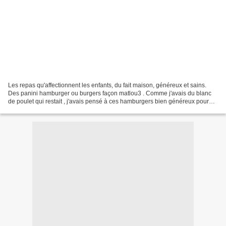
Les repas qu'affectionnent les enfants, du fait maison, généreux et sains.
Des panini hamburger ou burgers façon matlou3 . Comme j'avais du blanc
de poulet qui restait , j'avais pensé à ces hamburgers bien généreux pour
mes gros mangeurs, j'avais déjà...