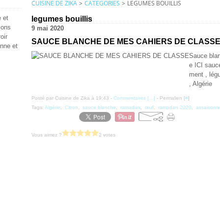
CUISINE DE ZIKA
>
CATEGORIES
>
LEGUMES BOUILLIS
 et
legumes bouillis
ions
9 mai 2020
oir
SAUCE BLANCHE DE MES CAHIERS DE CLASS
enne et
Sauce blan
e ICI sauc
ment , lég
, Algérie
Posté par Cuisine de Zika à 19:43 -
Commentaires [
…
]
- Permalien [
#
]
Tags:
Algérie
,
Citron
,
sauce blanche
,
ramadan
,
œuf
,
ramadan 2020
,
assaisonn
Vous aimez ?
2 votes