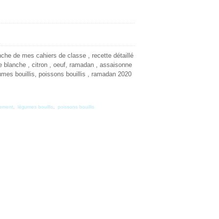
E
che de mes cahiers de classe , recette détaillé
e blanche , citron , oeuf, ramadan , assaisonne
umes bouillis, poissons bouillis , ramadan 2020
ement
,
légumes bouillis
,
poissons bouillis