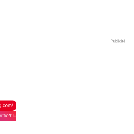
Publicité
og.com/
ffi/?hl=fr