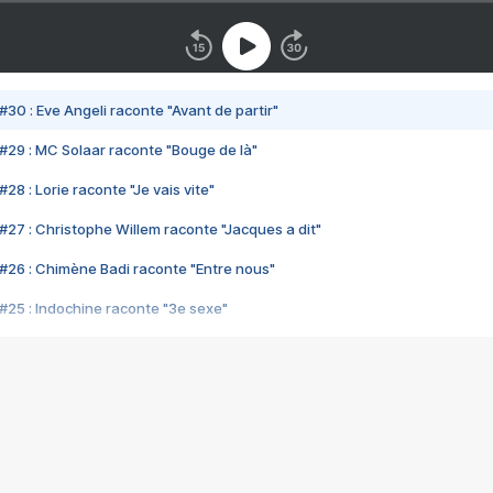
#30 : Eve Angeli raconte "Avant de partir"
#29 : MC Solaar raconte "Bouge de là"
28 : Lorie raconte "Je vais vite"
#27 : Christophe Willem raconte "Jacques a dit"
#26 : Chimène Badi raconte "Entre nous"
#25 : Indochine raconte "3e sexe"
#24 : Zaho raconte "C'est chelou"
#23 : Patrick Bruel raconte "Au café des délices"
#22 : Kyo raconte "Le chemin"
#21 : Nolwenn Leroy raconte "Cassé"