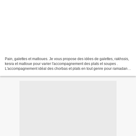
Pain, galettes et matloues. Je vous propose des idées de galettes, rakhssis,
kesra et matloue pour varier l'accompagnement des plats et soupes .
L'accompagnement idéal des chorbas et plats en tout genre pour ramadan
2019, le pain maison, galettes et matloues,...