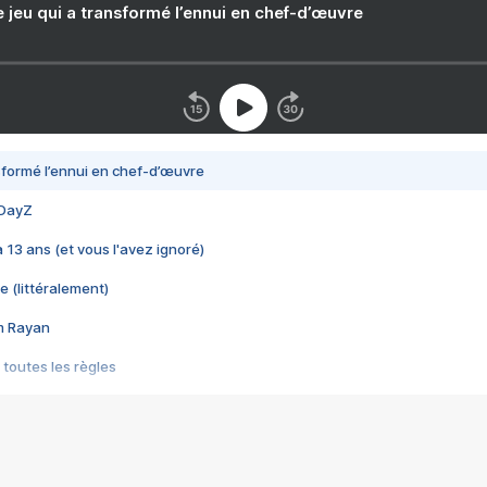
e jeu qui a transformé l’ennui en chef-d’œuvre
nsformé l’ennui en chef-d’œuvre
 DayZ
 a 13 ans (et vous l'avez ignoré)
e (littéralement)
im Rayan
 toutes les règles
s les jeux vidéo
us choquant de Rockstar ? - Le scandale BULLY
e plus moche de Steam