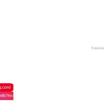
Publicité
og.com/
ffi/?hl=fr