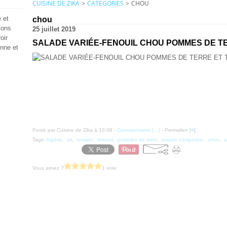
CUISINE DE ZIKA
>
CATEGORIES
>
CHOU
 et
chou
ions
25 juillet 2019
oir
SALADE VARIÉE-FENOUIL CHOU POMMES DE T
enne et
Posté par Cuisine de Zika à 10:08 -
Commentaires [
…
]
- Permalien [
#
]
Tags:
Algérie
,
ail
,
tomate
,
fenouil
,
pommes de terre
,
salade composée
,
chou
,
s
Vous aimez ?
1 vote