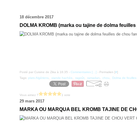
18 décembre 2017
DOLMA KROMB (marka ou tajine de dolma feuilles d
Posté par Cuisine de Zika à 16:35 -
Commentaires [
…
]
- Permalien [
#
]
Tags:
plats Algériens
,
viande hachée
,
ragoût
,
ramadan
,
chou
,
Dolma de feuilles
Vous aimez ?
1 vote
29 mars 2017
MARKA OU MARQUA BEL KROMB TAJINE DE CH