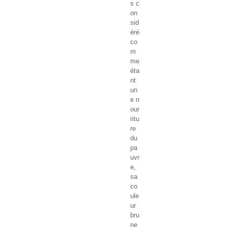
s c
on
sid
éré
co
m
me
éta
nt
un
e n
our
ritu
re
du
pa
uvr
e,
sa
co
ule
ur
bru
ne