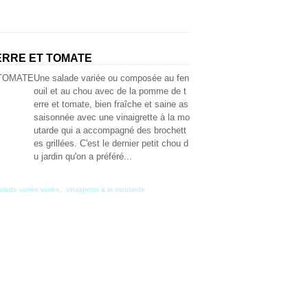
ERRE ET TOMATE
Une salade variée ou composée au fen
ouil et au chou avec de la pomme de t
erre et tomate, bien fraîche et saine as
saisonnée avec une vinaigrette à la mo
utarde qui a accompagné des brochett
es grillées. C'est le dernier petit chou d
u jardin qu'on a préféré...
alade variée variée
,
vinaigrette à la moutarde