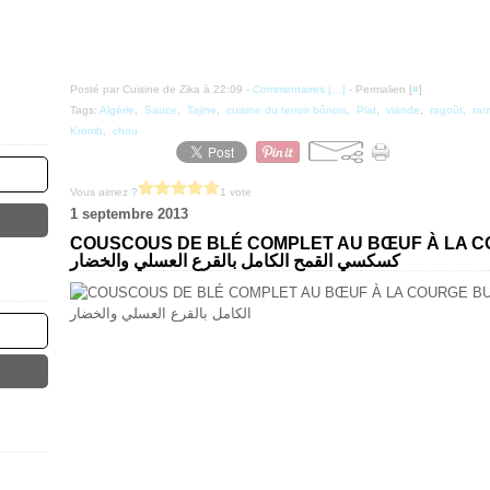
Posté par Cuisine de Zika à 22:09 -
Commentaires [
…
]
- Permalien [
#
]
Tags:
Algérie
,
Sauce
,
Tajine
,
cuisine du terroir bônois
,
Plat
,
viande
,
ragoût
,
ra
Kromb
,
chou
Vous aimez ?
1 vote
1 septembre 2013
COUSCOUS DE BLÉ COMPLET AU BŒUF À LA 
كسكسي القمح الكامل بالقرع العسلي والخضار