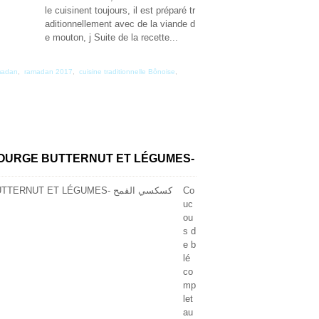
le cuisinent toujours, il est préparé tr
aditionnellement avec de la viande d
e mouton, j Suite de la recette...
madan
,
ramadan 2017
,
cuisine traditionnelle Bônoise
,
COURGE BUTTERNUT ET LÉGUMES-
Co
uc
ou
s d
e b
lé
co
mp
let
au