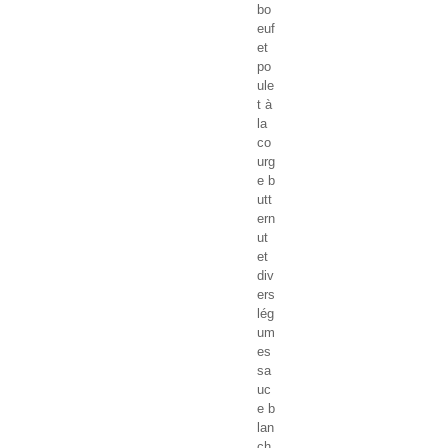
bo
euf
et
po
ule
t à
la
co
urg
e b
utt
ern
ut
et
div
ers
lég
um
es
sa
uc
e b
lan
ch