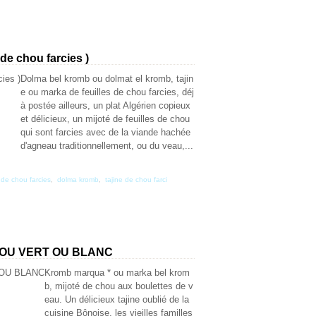
e chou farcies )
Dolma bel kromb ou dolmat el kromb, tajin
e ou marka de feuilles de chou farcies, déj
à postée ailleurs, un plat Algérien copieux
et délicieux, un mijoté de feuilles de chou
qui sont farcies avec de la viande hachée
d'agneau traditionnellement, ou du veau,...
 de chou farcies
,
dolma kromb
,
tajine de chou farci
OU VERT OU BLANC
Kromb marqua * ou marka bel krom
b, mijoté de chou aux boulettes de v
eau. Un délicieux tajine oublié de la
cuisine Bônoise, les vieilles familles