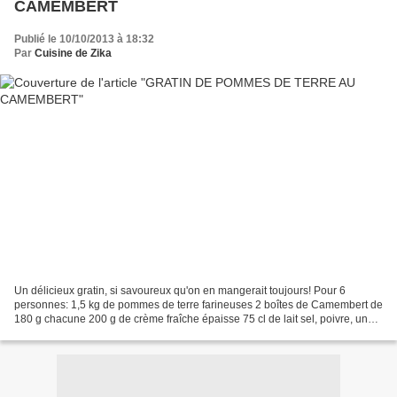
CAMEMBERT
Publié le 10/10/2013 à 18:32
Par
Cuisine de Zika
Un délicieux gratin, si savoureux qu'on en mangerait toujours! Pour 6
personnes: 1,5 kg de pommes de terre farineuses 2 boîtes de Camembert de
180 g chacune 200 g de crème fraîche épaisse 75 cl de lait sel, poivre, un
soupçon de noix de muscade 20 g de...