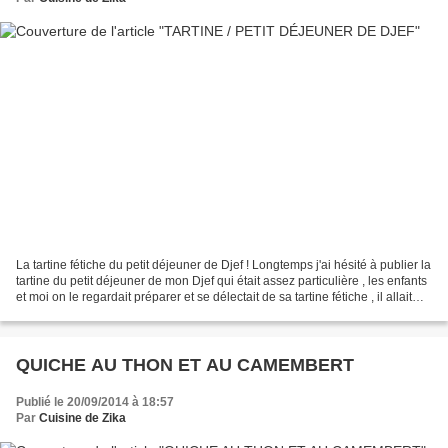
La tartine fétiche du petit déjeuner de Djef ! Longtemps j'ai hésité à publier la
tartine du petit déjeuner de mon Djef qui était assez particulière , les enfants
et moi on le regardait préparer et se délectait de sa tartine fétiche , il allait
chercher...
QUICHE AU THON ET AU CAMEMBERT
Publié le 20/09/2014 à 18:57
Par
Cuisine de Zika