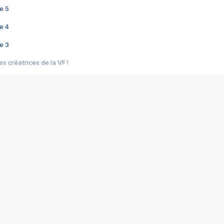
e 5
e 4
e 3
s créatrices de la VF !
e 2
e 1
e Mektoub My Love arrive enfin ! Rencontre avec Shaïn Boumedine et Sal
i : après Toni en famille
elle réalise le bouleversant Dites lui que je l'aime
ais ! Rencontre autour de Vie privée de Rebecca Zlotowski
 de Marguerite, Grave... Rencontre avec Ella Rumpf
 Les Rêveurs, un film intime sur la santé mentale