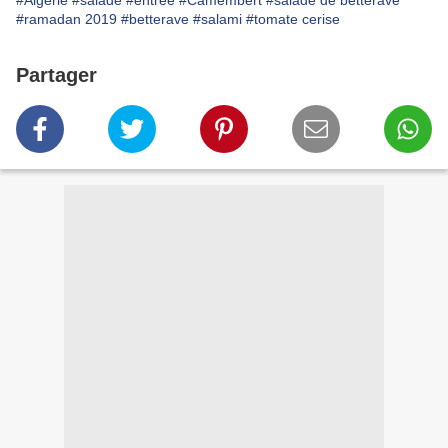
#Algérie
#salade
#entrée
#Camembert
#salade de betterave
#ramadan 2019
#betterave
#salami
#tomate cerise
Partager