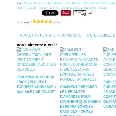
Tags:
Algérie
,
Soupe
,
soupe familiale
,
terroir Bônois
,
défi
,
ramadan 2019
,
sobba
soupes - velouté
,
tendres fraîches
,
velouté aux fèves
,
légumes de saison
Vous aimez ?
2 votes
POULET AU PESTO ET SON RIZ SAUCE CURCUMA
Vous aimerez aussi :
JARI ANNABI- CHORBA
FRICK ( BLÉ VERT
SABLÉ
TORRÉFIÉ CONCASSÉ )
COMMENT PREPARER
PUR B
AUX AILES DE POULET
LES BEIGNETS
AMANDE
D'AMANDES POUR
CONFIT
L'AUTHENTIQUE CHBEH
GLACA
ESSOFRA BÔNOISE
L'ORA
DANS SES FORMES