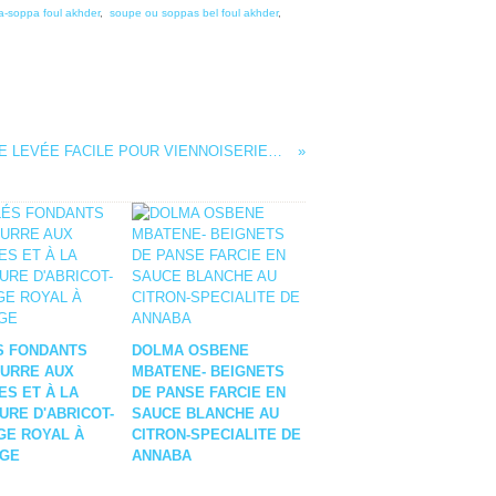
-soppa foul akhder
,
soupe ou soppas bel foul akhder
,
PÂTE FEUILLETÉE LEVÉE FACILE POUR VIENNOISERIES - PÂTE A COUQUE
S FONDANTS
DOLMA OSBENE
EURRE AUX
MBATENE- BEIGNETS
S ET À LA
DE PANSE FARCIE EN
URE D'ABRICOT-
SAUCE BLANCHE AU
GE ROYAL À
CITRON-SPECIALITE DE
NGE
ANNABA