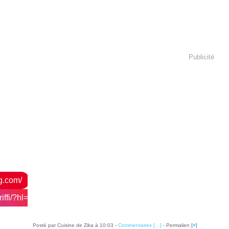
Publicité
og.com/
ffi/?hl=fr
Posté par Cuisine de Zika à 10:03 -
Commentaires [
…
]
- Permalien [
#
]