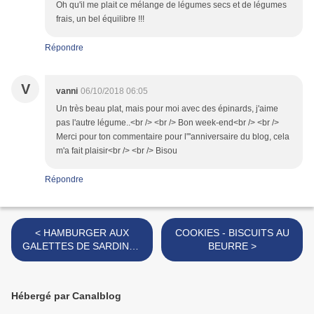
Oh qu'il me plait ce mélange de légumes secs et de légumes
frais, un bel équilibre !!!
Répondre
V
vanni
06/10/2018 06:05
Un très beau plat, mais pour moi avec des épinards, j'aime
pas l'autre légume..<br /> <br /> Bon week-end<br /> <br />
Merci pour ton commentaire pour l"'anniversaire du blog, cela
m'a fait plaisir<br /> <br /> Bisou
Répondre
< HAMBURGER AUX
COOKIES - BISCUITS AU
GALETTES DE SARDINES
BEURRE >
FRAÎCHES A LA PLANCHA
Hébergé par Canalblog