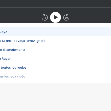
 DayZ
 a 13 ans (et vous l'avez ignoré)
e (littéralement)
im Rayan
 toutes les règles
s les jeux vidéo
us choquant de Rockstar ? - Le scandale BULLY
e plus moche de Steam
du RÊVE tourne au CAUCHEMAR