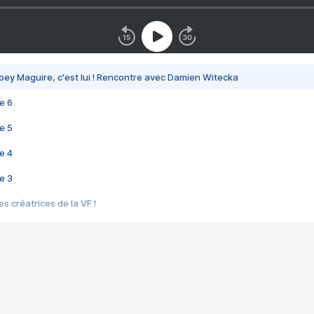
bey Maguire, c'est lui ! Rencontre avec Damien Witecka
e 6
e 5
e 4
e 3
s créatrices de la VF !
e 2
e 1
e Mektoub My Love arrive enfin ! Rencontre avec Shaïn Boumedine et Sal
i : après Toni en famille