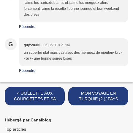
j'aime les haricots blancs et j'aime les merguez alors
forcément j'aime ta recette ! bonne journée et bon weekend
des bises
Répondre
G
guy59600
30/08/2018 21:04
un superbe plat mais pas avec des merguez de mouton<br />
<br /> une bonne soirée bises
Répondre
< OMELETTE AUX
MON VOYAGE EN
COURGETTES ET SA
TURQUIE (2 )/ PAYS
FONDUE DE TOMATES
FABULEUX >
Hébergé par Canalblog
Top articles