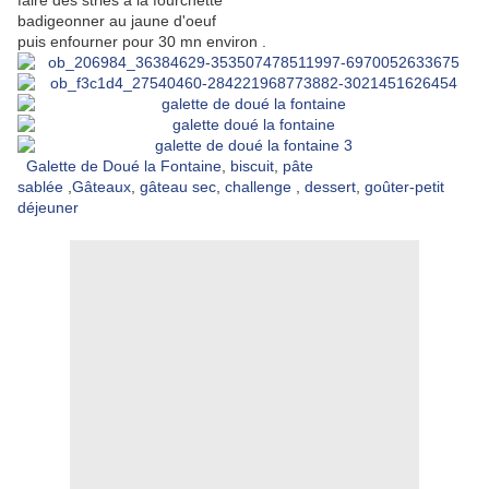
faire des stries à la fourchette
badigeonner au jaune d'oeuf
puis enfourner pour 30 mn environ .
Galette de Doué la Fontaine
,
biscuit
,
pâte
sablée
,
Gâteaux
,
gâteau sec
,
challenge
,
dessert
,
goûter-petit
déjeuner