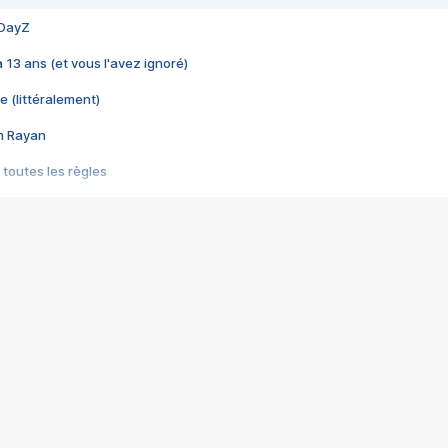
 DayZ
 a 13 ans (et vous l'avez ignoré)
e (littéralement)
im Rayan
 toutes les règles
s les jeux vidéo
us choquant de Rockstar ? - Le scandale BULLY
e plus moche de Steam
du RÊVE tourne au CAUCHEMAR
pendant 8 heures
it… à tort
umiliés par un jeu vidéo