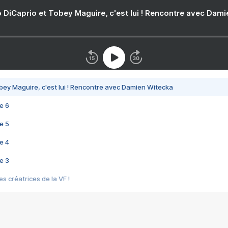
 DiCaprio et Tobey Maguire, c'est lui ! Rencontre avec Dam
bey Maguire, c'est lui ! Rencontre avec Damien Witecka
e 6
e 5
e 4
e 3
s créatrices de la VF !
e 2
e 1