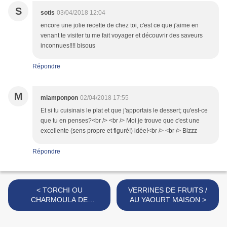
S
sotis
03/04/2018 12:04
encore une jolie recette de chez toi, c'est ce que j'aime en
venant te visiter tu me fait voyager et découvrir des saveurs
inconnues!!!! bisous
Répondre
M
miamponpon
02/04/2018 17:55
Et si tu cuisinais le plat et que j'apportais le dessert; qu'est-ce
que tu en penses?<br /> <br /> Moi je trouve que c'est une
excellente (sens propre et figuré!) idée!<br /> <br /> Bizzz
Répondre
< TORCHI OU
VERRINES DE FRUITS /
CHARMOULA DE
AU YAOURT MAISON >
LEGUMES / FENOUIL-
CHOU FLEUR-