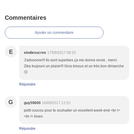
Commentaires
Ajouter un commentaire
E
elodiesucree
17/09/2017 08:25
J'adoooore!!! Ils sont superbes ça me donne envie , merci
Zika toujours un plaisir!!! Gros bisous et un très bon dimanche
😗
Répondre
G
guy59600
16/09/2017 12:52
petit coucou pour te souhaiter un excellent week-end <br />
<br /> bises
Répondre