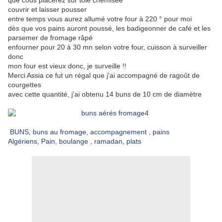
que cous placerez sur tôle chemisée
couvrir et laisser pousser
entre temps vous aurez allumé votre four à 220 ° pour moi
dès que vos pains auront poussé, les badigeonner de café et les
parsemer de fromage râpé
enfourner pour 20 à 30 mn selon votre four, cuisson à surveiller
donc
mon four est vieux donc, je surveille !!
Merci Assia ce fut un régal que j'ai accompagné de ragoût de
courgettes
avec cette quantité, j'ai obtenu 14 buns de 10 cm de diamètre
BUNS
,
buns au fromage
,
accompagnement
,
pains
Algériens
,
Pain
,
boulange
,
ramadan
,
plats