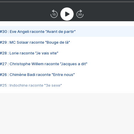
#30 : Eve Angeli raconte "Avant de partir"
#29 : MC Solaar raconte "Bouge de là"
28 : Lorie raconte "Je vais vite"
#27 : Christophe Willem raconte "Jacques a dit"
#26 : Chimène Badi raconte "Entre nous"
#25 : Indochine raconte "3e sexe"
#24 : Zaho raconte "C'est chelou"
#23 : Patrick Bruel raconte "Au café des délices"
#22 : Kyo raconte "Le chemin"
#21 : Nolwenn Leroy raconte "Cassé"