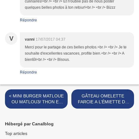
culinaires!<br /> <br /> Et n'oublie pas de nous poster
quelques belles photos à ton retour!<br /> <br /> Bizzz
Répondre
V
vanni
17/07/2017 04:37
Merci pour le partage de ces belles photos.<br /> <br /> Je te
souhaite d'excellentes vacances, profite bien.<br /> <br /> A
bientôt<br /> <br /> Bisous.
Répondre
< MINI BURGER MATLOUE
GÂTEAU OMELETTE
OU MATLOU3/ THON ET
FARCIE A L’ÉMIETTE DE
LÉGUMES
POULET ET LÉGUMES >
Hébergé par Canalblog
Top articles