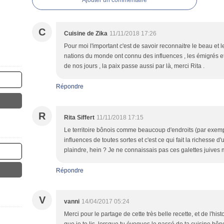
Ajouter un commentaire
C
Cuisine de Zika
11/11/2018 17:26
Pour moi l'important c'est de savoir reconnaitre le beau et l
nations du monde ont connu des influences , les émigrés e
de nos jours , la paix passe aussi par là, merci Rita .
Répondre
R
Rita Siffert
11/11/2018 17:15
Le territoire bônois comme beaucoup d'endroits (par exempl
influences de toutes sortes et c'est ce qui fait la richesse d'
plaindre, hein ? Je ne connaissais pas ces galettes juives m
Répondre
V
vanni
14/04/2017 05:24
Merci pour le partage de cette très belle recette, et de l'hist