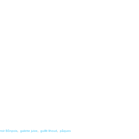
rroir Bônpois
,
galette juive
,
guillit lihoud
,
pâques