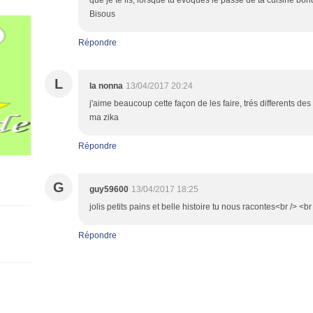
que je te lis, lorsque tu évoques le passé de ta cuisine bôno
Bisous
Répondre
L
la nonna
13/04/2017 20:24
j'aime beaucoup cette façon de les faire, trés differents des
ma zika
Répondre
G
guy59600
13/04/2017 18:25
jolis petits pains et belle histoire tu nous racontes<br /> <b
Répondre