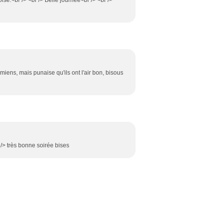
ise.<br /> <br /> Belle journée<br /> <br />
 miens, mais punaise qu'ils ont l'air bon, bisous
r /> très bonne soirée bises