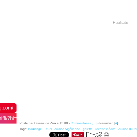
Publicité
og.com/
ffi/?hl=fr
Posté par Cuisine de Zika à 15:00 -
Commentaires [
…
]
- Permalien [
#
]
Tags:
Boulange
,
PAIN
,
cuisine Algérienne
,
galette
,
recette inédite
,
cuisine du te