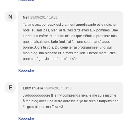
N
Nell
29/09/2017 19:21
Ta tarte aux poireaux est vraiment appétissante et je note, je
note. Tu sais pas, hier j'ai fait tes tartelettes aux pommes. Une
tuerie, ma chère. Mon mari m'a dit que c'était la première fois
que je faisais une tarte (oui, j'ai fait une seule tarte) aussi
bonne. Alors tu vois. Du coup je l'ai programmée lundi sur
mon blog, ma bichette et je mets ton lien. Encore merci, Zika,
pour ce régal. Je la referai c'est sûr.
Répondre
E
Emmanuelle
29/09/2017 18:48
J'adooooooooore !! je n'y comprends rien, je me suis inscrite
à ton blog avec une autre adresse et je ne reçois toujours rien
!!!! gros bisous ma Zika <3
Répondre