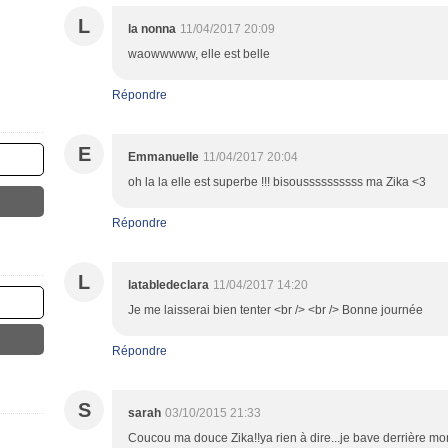
L
la nonna
11/04/2017 20:09
waowwwww, elle est belle
Répondre
E
Emmanuelle
11/04/2017 20:04
oh la la elle est superbe !!! bisoussssssssss ma Zika <3
Répondre
L
latabledeclara
11/04/2017 14:20
Je me laisserai bien tenter <br /> <br /> Bonne journée
Répondre
S
sarah
03/10/2015 21:33
Coucou ma douce Zika!!ya rien à dire...je bave derrière mo