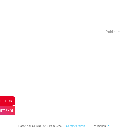
Publicité
og.com/
ffi/?hl=fr
Posté par Cuisine de Zika à 23:40 -
Commentaires [
…
]
- Permalien [
#
]