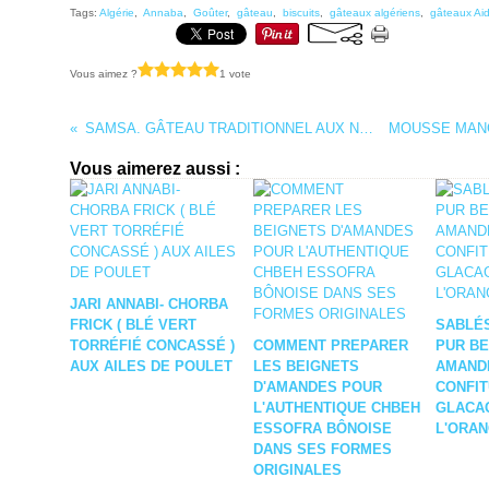
Tags:
Algérie
,
Annaba
,
Goûter
,
gâteau
,
biscuits
,
gâteaux algériens
,
gâteaux Ai
Vous aimez ?
1 vote
SAMSA. GÂTEAU TRADITIONNEL AUX NOIX
Vous aimerez aussi :
JARI ANNABI- CHORBA
FRICK ( BLÉ VERT
SABLÉ
TORRÉFIÉ CONCASSÉ )
COMMENT PREPARER
PUR B
AUX AILES DE POULET
LES BEIGNETS
AMANDE
D'AMANDES POUR
CONFIT
L'AUTHENTIQUE CHBEH
GLACA
ESSOFRA BÔNOISE
L'ORA
DANS SES FORMES
ORIGINALES