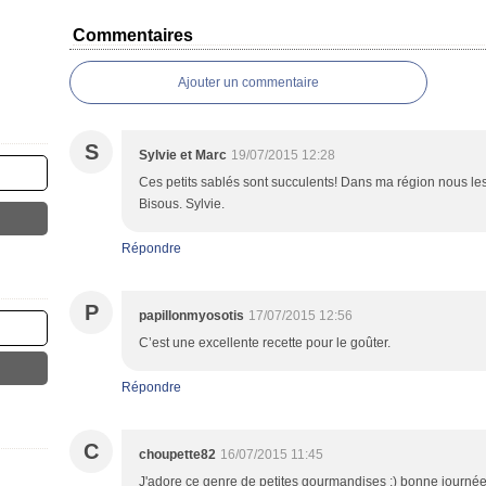
Commentaires
Ajouter un commentaire
S
Sylvie et Marc
19/07/2015 12:28
Ces petits sablés sont succulents! Dans ma région nous le
Bisous. Sylvie.
Répondre
P
papillonmyosotis
17/07/2015 12:56
C’est une excellente recette pour le goûter.
Répondre
C
choupette82
16/07/2015 11:45
J'adore ce genre de petites gourmandises ;) bonne journé