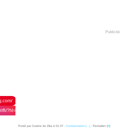
Publicité
og.com/
ffi/?hl=fr
Posté par Cuisine de Zika à 01:37 -
Commentaires [
…
]
- Permalien [
#
]