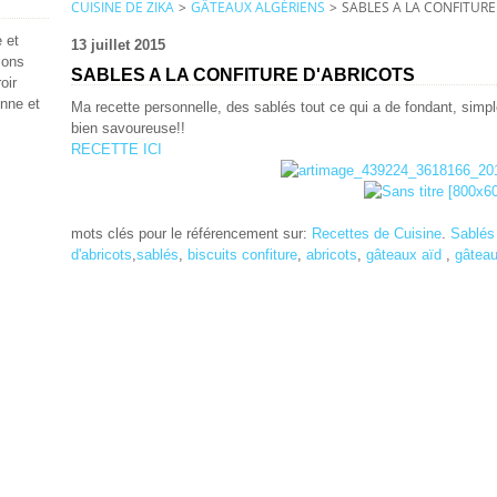
CUISINE DE ZIKA
>
GÂTEAUX ALGÉRIENS
>
SABLES A LA CONFITURE
 et
13 juillet 2015
ions
SABLES A LA CONFITURE D'ABRICOTS
oir
enne et
Ma recette personnelle, des sablés tout ce qui a de fondant, sim
bien savoureuse!!
RECETTE ICI
mots clés pour le référencement sur:
Recettes de Cuisine
.
Sablés 
d'abricots
,
sablés
,
biscuits
confiture
,
abricots
,
gâteaux aïd
,
gâteau