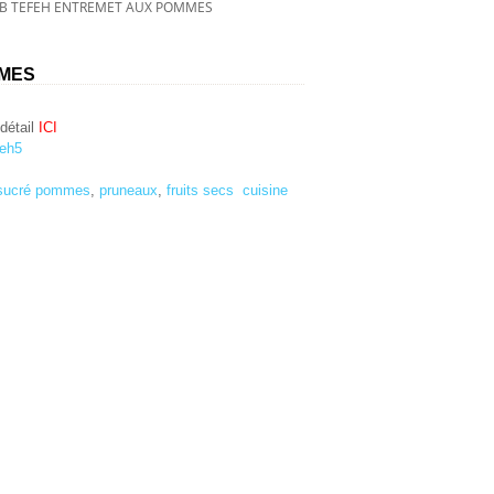
B TEFEH ENTREMET AUX POMMES
MMES
détail
ICI
sucré
pommes
,
pruneaux
,
fruits secs
cuisine