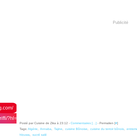
Publicité
og.com/
ffi/?hl=fr
Posté par Cuisine de Zika à 23:12 -
Commentaires [
…
]
- Permalien [
#
]
Tags:
Algérie
,
Annaba
,
Tajine
,
cuisine Bônoise
,
cuisine du terroir bônois
,
entrem
hlouwa
,
sucré salé