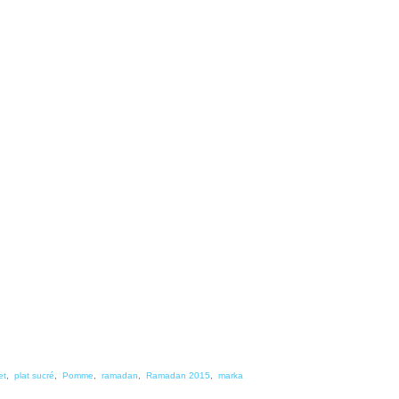
et
,
plat sucré
,
Pomme
,
ramadan
,
Ramadan 2015
,
marka