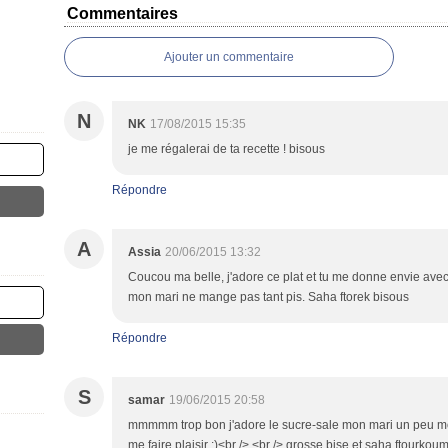
Commentaires
Ajouter un commentaire
N
NK
17/08/2015 15:35
je me régalerai de ta recette ! bisous
Répondre
A
Assia
20/06/2015 13:32
Coucou ma belle, j'adore ce plat et tu me donne envie avec 
mon mari ne mange pas tant pis. Saha ftorek bisous
Répondre
S
samar
19/06/2015 20:58
mmmmm trop bon j'adore le sucre-sale mon mari un peu mo
me faire plaisir :)<br /> <br /> grosse bise et saha ftourkou