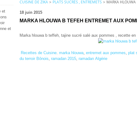
CUISINE DE ZIKA
>
PLATS SUCRÉS , ENTREMETS
>
MARKA HLOUWA 
 et
18 juin 2015
ions
MARKA HLOUWA B TEFEH ENTREMET AUX PO
oir
enne et
Marka hlouwa b teffeh, tajine sucré salé aux pommes , recette en 
Recettes de Cuisine
.
marka hlouwa
,
entremet aux pommes
,
plat 
du terroir Bônois
,
ramadan 2015
,
ramadan
Algérie