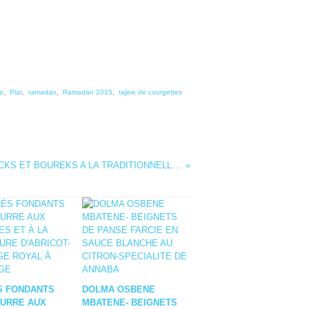
te
,
Plat
,
ramadan
,
Ramadan 2015
,
tajine de courgettes
FEUILLES DE BRICKS ET BOUREKS A LA TRADITIONNELLE / TERROIR BÔNOIS
S FONDANTS
DOLMA OSBENE
EURRE AUX
MBATENE- BEIGNETS