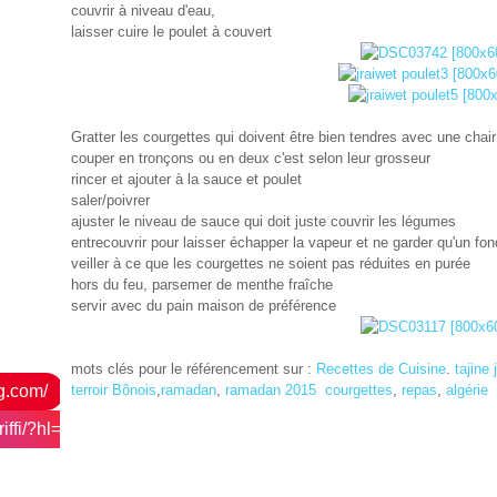
couvrir à niveau d'eau,
laisser cuire le poulet à couvert
Gratter les courgettes qui doivent être bien tendres avec une chai
couper en tronçons ou en deux c'est selon leur grosseur
rincer et ajouter à la sauce et poulet
saler/poivrer
ajuster le niveau de sauce qui doit juste couvrir les légumes
entrecouvrir pour laisser échapper la vapeur et ne garder qu'un fo
veiller à ce que les courgettes ne soient pas réduites en purée
hors du feu, parsemer de menthe fraîche
servir avec du pain maison de préférence
mots clés pour le référencement sur :
Recettes de Cuisine
.
tajine 
og.com/
terroir Bônois
,
ramadan
,
ramadan 2015
courgettes
,
repas
,
algérie
ffi/?hl=fr