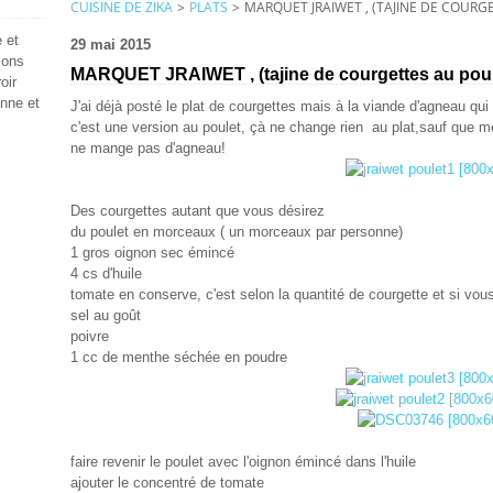
CUISINE DE ZIKA
>
PLATS
>
MARQUET JRAIWET , (TAJINE DE COURG
 et
29 mai 2015
ions
MARQUET JRAIWET , (tajine de courgettes au poul
oir
enne et
J'ai déjà posté le plat de courgettes mais à la viande d'agneau qui e
c'est une version au poulet, çà ne change rien au plat,sauf que me
ne mange pas d'agneau!
Des courgettes autant que vous désirez
du poulet en morceaux ( un morceaux par personne)
1 gros oignon sec émincé
4 cs d'huile
tomate en conserve, c'est selon la quantité de courgette et si vo
sel au goût
poivre
1 cc de menthe séchée en poudre
faire revenir le poulet avec l'oignon émincé dans l'huile
ajouter le concentré de tomate