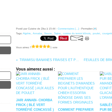
Posté par Cuisine de Zika à 15:44 -
Commentaires [
…
]
- Permalien [
#
]
Tags:
Algérie
,
Annaba
,
Sauce
,
Tajine
,
cuisine du terroir bônois
,
poulet
,
courget
Vous aimez ?
1 vote
TIRAMISU BANANES FRAISES ET PETITS SUISSES
Vous aimerez aussi :
JARI ANNABI- CHORBA
FRICK ( BLÉ VERT
SABLÉ
TORRÉFIÉ CONCASSÉ )
COMMENT PREPARER
PUR B