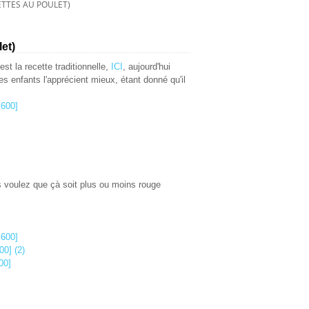
ETTES AU POULET)
et)
st la recette traditionnelle,
ICI
, aujourd'hui
s enfants l'apprécient mieux, étant donné qu'il
us voulez que çà soit plus ou moins rouge