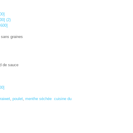
r sans graines
nd de sauce
jraiwet
,
poulet
,
menthe séchée
cuisine du