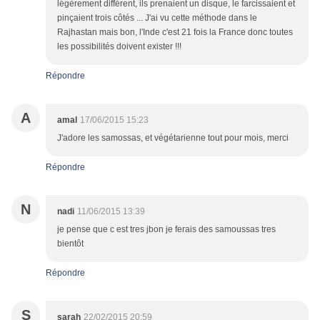
légèrement différent, ils prenaient un disque, le farcissaient et
pinçaient trois côtés ... J'ai vu cette méthode dans le
Rajhastan mais bon, l'Inde c'est 21 fois la France donc toutes
les possibilités doivent exister !!!
Répondre
A
amal
17/06/2015 15:23
J'adore les samossas, et végétarienne tout pour mois, merci
Répondre
N
nadi
11/06/2015 13:39
je pense que c est tres jbon je ferais des samoussas tres
bientôt
Répondre
S
sarah
22/02/2015 20:59