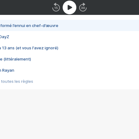
nsformé l’ennui en chef-d’œuvre
 DayZ
 a 13 ans (et vous l'avez ignoré)
e (littéralement)
im Rayan
 toutes les règles
s les jeux vidéo
us choquant de Rockstar ? - Le scandale BULLY
e plus moche de Steam
du RÊVE tourne au CAUCHEMAR
pendant 8 heures